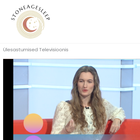
Skip
to
content
Ülesastumised Televisioonis