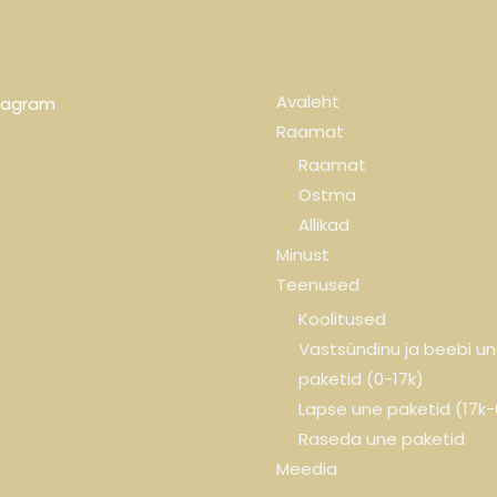
Avaleht
tagram
Raamat
Raamat
Ostma
Allikad
Minust
Teenused
Koolitused
Vastsündinu ja beebi u
paketid (0-17k)
Lapse une paketid (17k
Raseda une paketid
Meedia