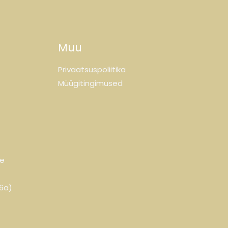
Muu
Privaatsuspoliitika
Müügitingimused
ne
-6a)