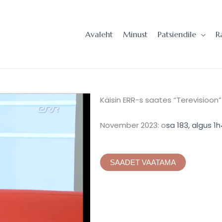
Avaleht
Minust
Patsiendile
R
Käisin ERR-s saates “Terevisioo
November 2023: o
sa 183, algus 1
SAADET VAATAMA