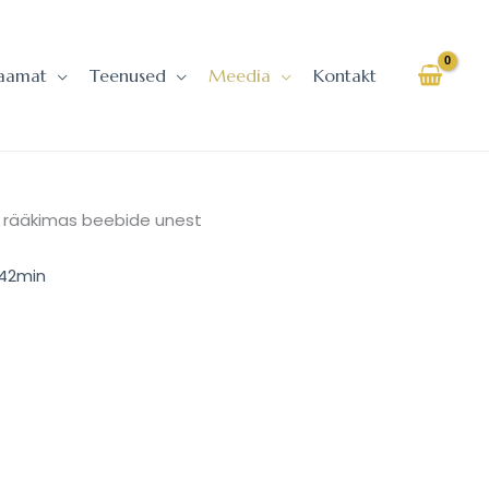
aamat
Teenused
Meedia
Kontakt
n” rääkimas beebide unest
h42min